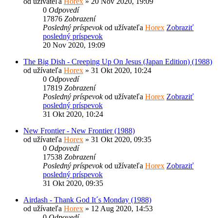
od užívateľa
Horex
» 20 Nov 2020, 19:09
0
Odpovedí
17876
Zobrazení
Posledný príspevok
od užívateľa
Horex
Zobraziť
posledný príspevok
20 Nov 2020, 19:09
The Big Dish - Creeping Up On Jesus (Japan Edition) (1988)
od užívateľa
Horex
» 31 Okt 2020, 10:24
0
Odpovedí
17819
Zobrazení
Posledný príspevok
od užívateľa
Horex
Zobraziť
posledný príspevok
31 Okt 2020, 10:24
New Frontier - New Frontier (1988)
od užívateľa
Horex
» 31 Okt 2020, 09:35
0
Odpovedí
17538
Zobrazení
Posledný príspevok
od užívateľa
Horex
Zobraziť
posledný príspevok
31 Okt 2020, 09:35
Airdash - Thank God It´s Monday (1988)
od užívateľa
Horex
» 12 Aug 2020, 14:53
0
Odpovedí