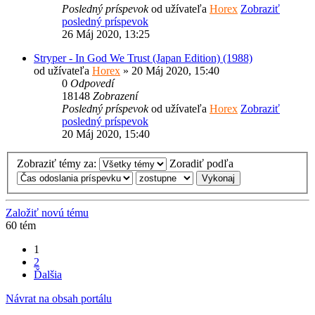
Posledný príspevok
od užívateľa
Horex
Zobraziť
posledný príspevok
26 Máj 2020, 13:25
Stryper - In God We Trust (Japan Edition) (1988)
od užívateľa
Horex
» 20 Máj 2020, 15:40
0
Odpovedí
18148
Zobrazení
Posledný príspevok
od užívateľa
Horex
Zobraziť
posledný príspevok
20 Máj 2020, 15:40
Zobraziť témy za:
Zoradiť podľa
Založiť novú tému
60 tém
1
2
Ďalšia
Návrat na obsah portálu