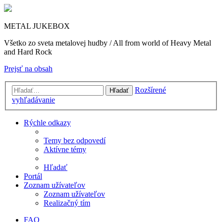
METAL JUKEBOX
Všetko zo sveta metalovej hudby / All from world of Heavy Metal
and Hard Rock
Prejsť na obsah
Rozšírené
Hľadať
vyhľadávanie
Rýchle odkazy
Temy bez odpovedí
Aktívne témy
Hľadať
Portál
Zoznam užívateľov
Zoznam užívateľov
Realizačný tím
FAQ