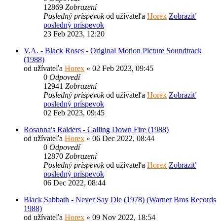
12869
Zobrazení
Posledný príspevok
od užívateľa
Horex
Zobraziť
posledný príspevok
23 Feb 2023, 12:20
V.A. - Black Roses - Original Motion Picture Soundtrack
(1988)
od užívateľa
Horex
» 02 Feb 2023, 09:45
0
Odpovedí
12941
Zobrazení
Posledný príspevok
od užívateľa
Horex
Zobraziť
posledný príspevok
02 Feb 2023, 09:45
Rosanna's Raiders - Calling Down Fire (1988)
od užívateľa
Horex
» 06 Dec 2022, 08:44
0
Odpovedí
12870
Zobrazení
Posledný príspevok
od užívateľa
Horex
Zobraziť
posledný príspevok
06 Dec 2022, 08:44
Black Sabbath - Never Say Die (1978) (Warner Bros Records
1988)
od užívateľa
Horex
» 09 Nov 2022, 18:54