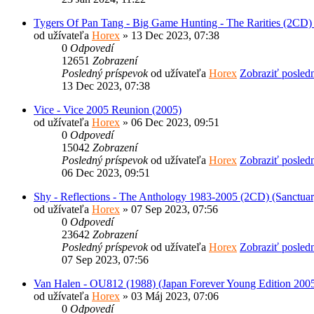
Tygers Of Pan Tang - Big Game Hunting - The Rarities (2CD)
od užívateľa
Horex
» 13 Dec 2023, 07:38
0
Odpovedí
12651
Zobrazení
Posledný príspevok
od užívateľa
Horex
Zobraziť posled
13 Dec 2023, 07:38
Vice - Vice 2005 Reunion (2005)
od užívateľa
Horex
» 06 Dec 2023, 09:51
0
Odpovedí
15042
Zobrazení
Posledný príspevok
od užívateľa
Horex
Zobraziť posled
06 Dec 2023, 09:51
Shy - Reflections - The Anthology 1983-2005 (2CD) (Sanctua
od užívateľa
Horex
» 07 Sep 2023, 07:56
0
Odpovedí
23642
Zobrazení
Posledný príspevok
od užívateľa
Horex
Zobraziť posled
07 Sep 2023, 07:56
Van Halen - OU812 (1988) (Japan Forever Young Edition 200
od užívateľa
Horex
» 03 Máj 2023, 07:06
0
Odpovedí