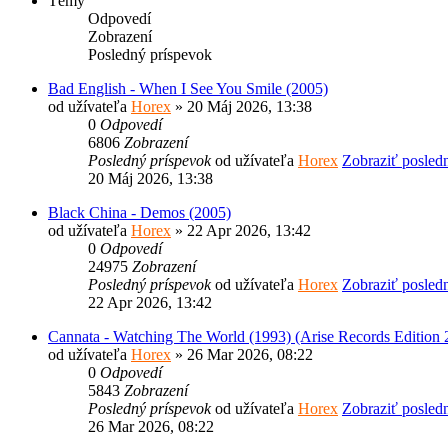
Témy
Odpovedí
Zobrazení
Posledný príspevok
Bad English - When I See You Smile (2005)
od užívateľa
Horex
» 20 Máj 2026, 13:38
0
Odpovedí
6806
Zobrazení
Posledný príspevok
od užívateľa
Horex
Zobraziť posled
20 Máj 2026, 13:38
Black China - Demos (2005)
od užívateľa
Horex
» 22 Apr 2026, 13:42
0
Odpovedí
24975
Zobrazení
Posledný príspevok
od užívateľa
Horex
Zobraziť posled
22 Apr 2026, 13:42
Cannata - Watching The World (1993) (Arise Records Edition 
od užívateľa
Horex
» 26 Mar 2026, 08:22
0
Odpovedí
5843
Zobrazení
Posledný príspevok
od užívateľa
Horex
Zobraziť posled
26 Mar 2026, 08:22