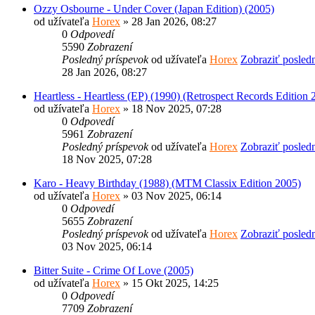
Ozzy Osbourne - Under Cover (Japan Edition) (2005)
od užívateľa
Horex
» 28 Jan 2026, 08:27
0
Odpovedí
5590
Zobrazení
Posledný príspevok
od užívateľa
Horex
Zobraziť posled
28 Jan 2026, 08:27
Heartless - Heartless (EP) (1990) (Retrospect Records Edition 
od užívateľa
Horex
» 18 Nov 2025, 07:28
0
Odpovedí
5961
Zobrazení
Posledný príspevok
od užívateľa
Horex
Zobraziť posled
18 Nov 2025, 07:28
Karo - Heavy Birthday (1988) (MTM Classix Edition 2005)
od užívateľa
Horex
» 03 Nov 2025, 06:14
0
Odpovedí
5655
Zobrazení
Posledný príspevok
od užívateľa
Horex
Zobraziť posled
03 Nov 2025, 06:14
Bitter Suite - Crime Of Love (2005)
od užívateľa
Horex
» 15 Okt 2025, 14:25
0
Odpovedí
7709
Zobrazení