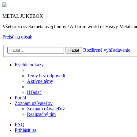
METAL JUKEBOX
Všetko zo sveta metalovej hudby / All from world of Heavy Metal a
Prejsť na obsah
Rozšírené vyhľadávanie
Hľadať
Rýchle odkazy
Temy bez odpovedí
Aktívne témy
Hľadať
Portál
Zoznam užívateľov
Zoznam užívateľov
Realizačný tím
FAQ
Prihlásiť sa