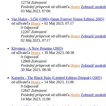
12734
Zobrazení
Posledný príspevok
od užívateľa
Horex
Zobraziť posled
03 Máj 2023, 07:06
Van Halen - 5150 (1986) (Japan Forever Young Edition 2005)
od užívateľa
Horex
» 02 Máj 2023, 07:17
0
Odpovedí
12207
Zobrazení
Posledný príspevok
od užívateľa
Horex
Zobraziť posled
02 Máj 2023, 07:17
Khymera - A New Promise (2005)
od užívateľa
Horex
» 30 Mar 2023, 08:38
0
Odpovedí
12869
Zobrazení
Posledný príspevok
od užívateľa
Horex
Zobraziť posled
30 Mar 2023, 08:38
Kamelot - The Black Halo (Limited Edition Digipak) (2005)
od užívateľa
Horex
» 14 Mar 2023, 11:06
0
Odpovedí
12847
Zobrazení
Posledný príspevok
od užívateľa
Horex
Zobraziť posled
14 Mar 2023, 11:06