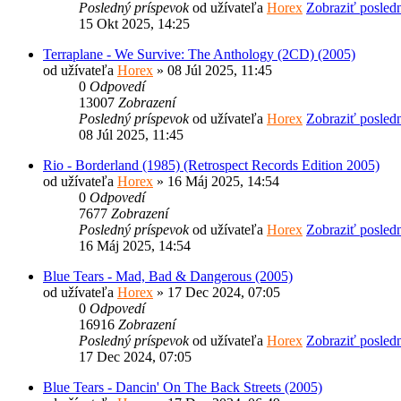
Posledný príspevok
od užívateľa
Horex
Zobraziť posled
15 Okt 2025, 14:25
Terraplane - We Survive: The Anthology (2CD) (2005)
od užívateľa
Horex
» 08 Júl 2025, 11:45
0
Odpovedí
13007
Zobrazení
Posledný príspevok
od užívateľa
Horex
Zobraziť posled
08 Júl 2025, 11:45
Rio - Borderland (1985) (Retrospect Records Edition 2005)
od užívateľa
Horex
» 16 Máj 2025, 14:54
0
Odpovedí
7677
Zobrazení
Posledný príspevok
od užívateľa
Horex
Zobraziť posled
16 Máj 2025, 14:54
Blue Tears - Mad, Bad & Dangerous (2005)
od užívateľa
Horex
» 17 Dec 2024, 07:05
0
Odpovedí
16916
Zobrazení
Posledný príspevok
od užívateľa
Horex
Zobraziť posled
17 Dec 2024, 07:05
Blue Tears - Dancin' On The Back Streets (2005)