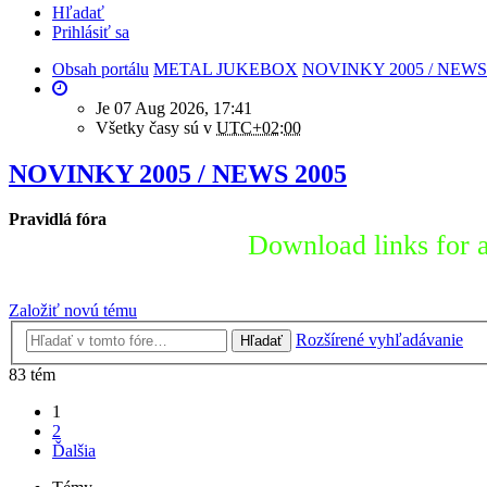
Hľadať
Prihlásiť sa
Obsah portálu
METAL JUKEBOX
NOVINKY 2005 / NEWS
Je 07 Aug 2026, 17:41
Všetky časy sú v
UTC+02:00
NOVINKY 2005 / NEWS 2005
Pravidlá fóra
Download links for a
Založiť novú tému
Rozšírené vyhľadávanie
Hľadať
83 tém
1
2
Ďalšia