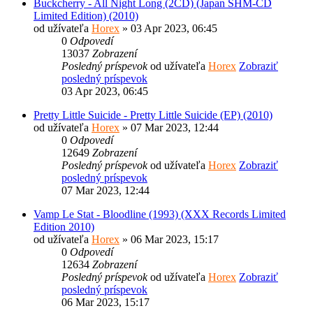
Buckcherry - All Night Long (2CD) (Japan SHM-CD
Limited Edition) (2010)
od užívateľa
Horex
» 03 Apr 2023, 06:45
0
Odpovedí
13037
Zobrazení
Posledný príspevok
od užívateľa
Horex
Zobraziť
posledný príspevok
03 Apr 2023, 06:45
Pretty Little Suicide - Pretty Little Suicide (EP) (2010)
od užívateľa
Horex
» 07 Mar 2023, 12:44
0
Odpovedí
12649
Zobrazení
Posledný príspevok
od užívateľa
Horex
Zobraziť
posledný príspevok
07 Mar 2023, 12:44
Vamp Le Stat - Bloodline (1993) (XXX Records Limited
Edition 2010)
od užívateľa
Horex
» 06 Mar 2023, 15:17
0
Odpovedí
12634
Zobrazení
Posledný príspevok
od užívateľa
Horex
Zobraziť
posledný príspevok
06 Mar 2023, 15:17