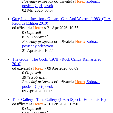
Posledný príspevok
od užívateľa
Horex
Zobraziť
posledný príspevok
02 Máj 2026, 08:57
Greg Leon Invasion - Guitars, Cars And Women (1983) (FnA
Records Edition 2010)
od užívateľa
Horex
» 21 Apr 2026, 10:55
0
Odpovedí
8178
Zobrazení
Posledný príspevok
od užívateľa
Horex
Zobraziť
posledný príspevok
21 Apr 2026, 10:55
The Godz - The Godz (1978) (Rock Candy Remastered
2010)
od užívateľa
Horex
» 09 Apr 2026, 06:09
0
Odpovedí
3979
Zobrazení
Posledný príspevok
od užívateľa
Horex
Zobraziť
posledný príspevok
09 Apr 2026, 06:09
Time Gallery - Time Gallery (1989) (Special Edition 2010)
od užívateľa
Horex
» 16 Feb 2026, 11:50
0
Odpovedí