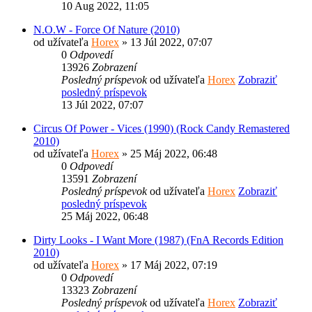
10 Aug 2022, 11:05
N.O.W - Force Of Nature (2010)
od užívateľa
Horex
» 13 Júl 2022, 07:07
0
Odpovedí
13926
Zobrazení
Posledný príspevok
od užívateľa
Horex
Zobraziť
posledný príspevok
13 Júl 2022, 07:07
Circus Of Power - Vices (1990) (Rock Candy Remastered
2010)
od užívateľa
Horex
» 25 Máj 2022, 06:48
0
Odpovedí
13591
Zobrazení
Posledný príspevok
od užívateľa
Horex
Zobraziť
posledný príspevok
25 Máj 2022, 06:48
Dirty Looks - I Want More (1987) (FnA Records Edition
2010)
od užívateľa
Horex
» 17 Máj 2022, 07:19
0
Odpovedí
13323
Zobrazení
Posledný príspevok
od užívateľa
Horex
Zobraziť