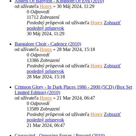
Angels Of Babylon - Kingdom Of Evil (2010)
od užívateľa
Horex
» 30 Máj 2024, 11:29
0
Odpovedí
11712
Zobrazení
Posledný príspevok
od užívateľa
Horex
Zobraziť
posledný príspevok
30 Máj 2024, 11:29
Bangalore Choir - Cadence (2010)
od užívateľa
Horex
» 28 Mar 2024, 15:18
0
Odpovedí
13386
Zobrazení
Posledný príspevok
od užívateľa
Horex
Zobraziť
posledný príspevok
28 Mar 2024, 15:18
Crimson Glory - In Dark Places 1986 - 2000 (5CD) (Box Set
Limited Edition) (2010)
od užívateľa
Horex
» 21 Mar 2024, 06:47
0
Odpovedí
13589
Zobrazení
Posledný príspevok
od užívateľa
Horex
Zobraziť
posledný príspevok
21 Mar 2024, 06:47
Crosswind - Opposing Forces / Beyond (2010)