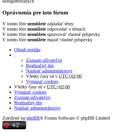
neregistrovaných
Oprávnenia pre toto fórum
V tomto fóre
nemôžete
zakladať témy
V tomto fóre
nemôžete
odpovedať v témach
V tomto fóre
nemôžete
upravovať vlastné príspevky
V tomto fóre
nemôžete
mazať vlastné príspevky
Obsah portálu
Zoznam užívateľov
Realizačný tím
Napísať administrátorovi
Všetky časy sú v
UTC+02:00
Vymazať cookies
Všetky časy sú v
UTC+02:00
Vymazať cookies
Zoznam užívateľov
Realizačný tím
Napísať administrátorovi
Založené na
phpBB
® Forum Software © phpBB Limited