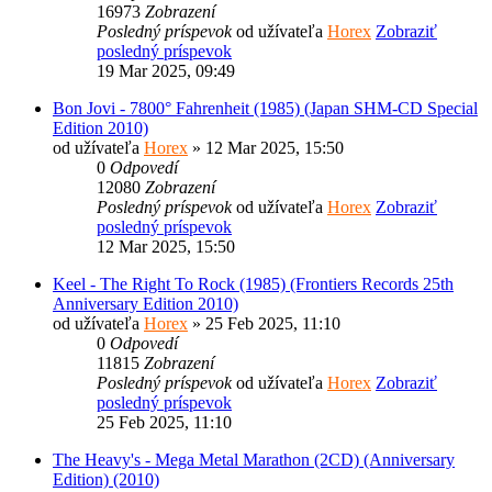
16973
Zobrazení
Posledný príspevok
od užívateľa
Horex
Zobraziť
posledný príspevok
19 Mar 2025, 09:49
Bon Jovi - 7800° Fahrenheit (1985) (Japan SHM-CD Special
Edition 2010)
od užívateľa
Horex
» 12 Mar 2025, 15:50
0
Odpovedí
12080
Zobrazení
Posledný príspevok
od užívateľa
Horex
Zobraziť
posledný príspevok
12 Mar 2025, 15:50
Keel - The Right To Rock (1985) (Frontiers Records 25th
Anniversary Edition 2010)
od užívateľa
Horex
» 25 Feb 2025, 11:10
0
Odpovedí
11815
Zobrazení
Posledný príspevok
od užívateľa
Horex
Zobraziť
posledný príspevok
25 Feb 2025, 11:10
The Heavy's - Mega Metal Marathon (2CD) (Anniversary
Edition) (2010)