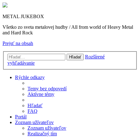
METAL JUKEBOX
Všetko zo sveta metalovej hudby / All from world of Heavy Metal
and Hard Rock
Prejsť na obsah
Rozšírené
Hľadať
vyhľadávanie
Rýchle odkazy
Temy bez odpovedí
Aktívne témy
Hľadať
FAQ
Portál
Zoznam užívateľov
Zoznam užívateľov
Realizačný tím