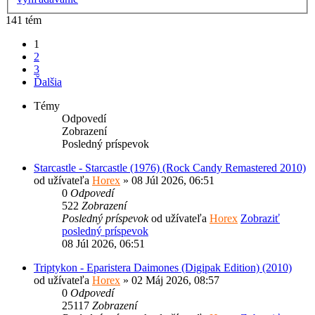
141 tém
1
2
3
Ďalšia
Témy
Odpovedí
Zobrazení
Posledný príspevok
Starcastle - Starcastle (1976) (Rock Candy Remastered 2010)
od užívateľa
Horex
» 08 Júl 2026, 06:51
0
Odpovedí
522
Zobrazení
Posledný príspevok
od užívateľa
Horex
Zobraziť
posledný príspevok
08 Júl 2026, 06:51
Triptykon - Eparistera Daimones (Digipak Edition) (2010)
od užívateľa
Horex
» 02 Máj 2026, 08:57
0
Odpovedí
25117
Zobrazení