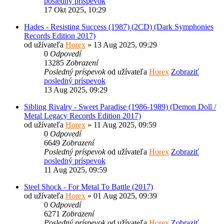
posledný príspevok
17 Okt 2025, 10:29
Hades - Resisting Success (1987) (2CD) (Dark Symphonies
Records Edition 2017)
od užívateľa
Horex
» 13 Aug 2025, 09:29
0
Odpovedí
13285
Zobrazení
Posledný príspevok
od užívateľa
Horex
Zobraziť
posledný príspevok
13 Aug 2025, 09:29
Sibling Rivalry - Sweet Paradise (1986-1989) (Demon Doll /
Metal Legacy Records Edition 2017)
od užívateľa
Horex
» 11 Aug 2025, 09:59
0
Odpovedí
6649
Zobrazení
Posledný príspevok
od užívateľa
Horex
Zobraziť
posledný príspevok
11 Aug 2025, 09:59
Steel Shock - For Metal To Battle (2017)
od užívateľa
Horex
» 01 Aug 2025, 09:39
0
Odpovedí
6271
Zobrazení
Posledný príspevok
od užívateľa
Horex
Zobraziť