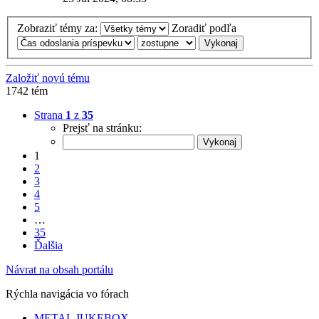
Zobraziť témy za:
Zoradiť podľa
Založiť novú tému
1742 tém
Strana
1
z
35
Prejsť na stránku:
1
2
3
4
5
…
35
Ďalšia
Návrat na obsah portálu
Rýchla navigácia vo fórach
METAL JUKEBOX