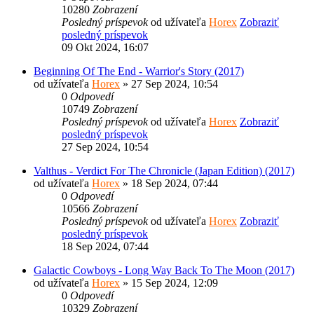
10280
Zobrazení
Posledný príspevok
od užívateľa
Horex
Zobraziť
posledný príspevok
09 Okt 2024, 16:07
Beginning Of The End - Warrior's Story (2017)
od užívateľa
Horex
» 27 Sep 2024, 10:54
0
Odpovedí
10749
Zobrazení
Posledný príspevok
od užívateľa
Horex
Zobraziť
posledný príspevok
27 Sep 2024, 10:54
Valthus - Verdict For The Chronicle (Japan Edition) (2017)
od užívateľa
Horex
» 18 Sep 2024, 07:44
0
Odpovedí
10566
Zobrazení
Posledný príspevok
od užívateľa
Horex
Zobraziť
posledný príspevok
18 Sep 2024, 07:44
Galactic Cowboys - Long Way Back To The Moon (2017)
od užívateľa
Horex
» 15 Sep 2024, 12:09
0
Odpovedí
10329
Zobrazení