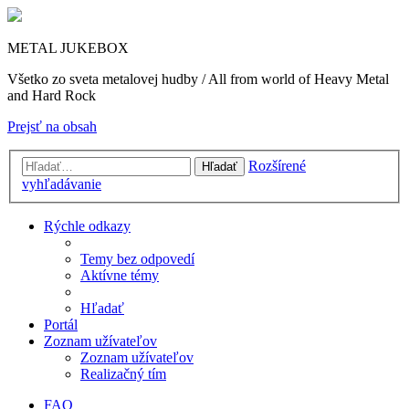
METAL JUKEBOX
Všetko zo sveta metalovej hudby / All from world of Heavy Metal
and Hard Rock
Prejsť na obsah
Rozšírené
Hľadať
vyhľadávanie
Rýchle odkazy
Temy bez odpovedí
Aktívne témy
Hľadať
Portál
Zoznam užívateľov
Zoznam užívateľov
Realizačný tím
FAQ