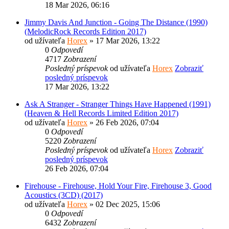
18 Mar 2026, 06:16
Jimmy Davis And Junction - Going The Distance (1990)
(MelodicRock Records Edition 2017)
od užívateľa
Horex
» 17 Mar 2026, 13:22
0
Odpovedí
4717
Zobrazení
Posledný príspevok
od užívateľa
Horex
Zobraziť
posledný príspevok
17 Mar 2026, 13:22
Ask A Stranger - Stranger Things Have Happened (1991)
(Heaven & Hell Records Limited Edition 2017)
od užívateľa
Horex
» 26 Feb 2026, 07:04
0
Odpovedí
5220
Zobrazení
Posledný príspevok
od užívateľa
Horex
Zobraziť
posledný príspevok
26 Feb 2026, 07:04
Firehouse - Firehouse, Hold Your Fire, Firehouse 3, Good
Acoustics (3CD) (2017)
od užívateľa
Horex
» 02 Dec 2025, 15:06
0
Odpovedí
6432
Zobrazení