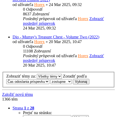
od užívateľa
Horex
» 24 Mar 2025, 09:32
0
Odpovedí
8637
Zobrazení
Posledný príspevok
od užívateľa
Horex
Zobraziť
posledný príspevok
24 Mar 2025, 09:32
Dio - Murray's Treasure Chest - Volume Two (2022)
od užívateľa
Horex
» 20 Mar 2025, 10:47
0
Odpovedí
11108
Zobrazení
Posledný príspevok
od užívateľa
Horex
Zobraziť
posledný príspevok
20 Mar 2025, 10:47
Zobraziť témy za:
Zoradiť podľa
Založiť novú tému
1366 tém
Strana
1
z
28
Prejsť na stránku: