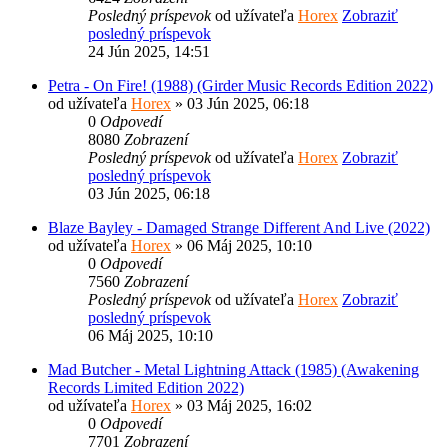
Posledný príspevok
od užívateľa
Horex
Zobraziť
posledný príspevok
24 Jún 2025, 14:51
Petra - On Fire! (1988) (Girder Music Records Edition 2022)
od užívateľa
Horex
» 03 Jún 2025, 06:18
0
Odpovedí
8080
Zobrazení
Posledný príspevok
od užívateľa
Horex
Zobraziť
posledný príspevok
03 Jún 2025, 06:18
Blaze Bayley - Damaged Strange Different And Live (2022)
od užívateľa
Horex
» 06 Máj 2025, 10:10
0
Odpovedí
7560
Zobrazení
Posledný príspevok
od užívateľa
Horex
Zobraziť
posledný príspevok
06 Máj 2025, 10:10
Mad Butcher - Metal Lightning Attack (1985) (Awakening
Records Limited Edition 2022)
od užívateľa
Horex
» 03 Máj 2025, 16:02
0
Odpovedí
7701
Zobrazení