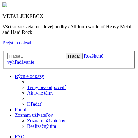
METAL JUKEBOX
Všetko zo sveta metalovej hudby / All from world of Heavy Metal
and Hard Rock
Prejsť na obsah
Rozšírené
Hľadať
vyhľadávanie
Rýchle odkazy
Temy bez odpovedí
Aktívne témy
Hľadať
Portál
Zoznam užívateľov
Zoznam užívateľov
Realizačný tím
FAQ