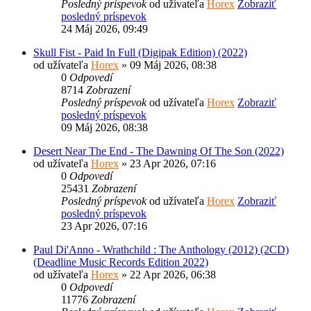
Posledný príspevok
od užívateľa
Horex
Zobraziť
posledný príspevok
24 Máj 2026, 09:49
Skull Fist - Paid In Full (Digipak Edition) (2022)
od užívateľa
Horex
» 09 Máj 2026, 08:38
0
Odpovedí
8714
Zobrazení
Posledný príspevok
od užívateľa
Horex
Zobraziť
posledný príspevok
09 Máj 2026, 08:38
Desert Near The End - The Dawning Of The Son (2022)
od užívateľa
Horex
» 23 Apr 2026, 07:16
0
Odpovedí
25431
Zobrazení
Posledný príspevok
od užívateľa
Horex
Zobraziť
posledný príspevok
23 Apr 2026, 07:16
Paul Di'Anno - Wrathchild : The Anthology (2012) (2CD)
(Deadline Music Records Edition 2022)
od užívateľa
Horex
» 22 Apr 2026, 06:38
0
Odpovedí
11776
Zobrazení