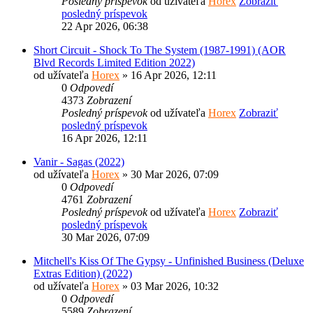
Posledný príspevok
od užívateľa
Horex
Zobraziť
posledný príspevok
22 Apr 2026, 06:38
Short Circuit - Shock To The System (1987-1991) (AOR
Blvd Records Limited Edition 2022)
od užívateľa
Horex
» 16 Apr 2026, 12:11
0
Odpovedí
4373
Zobrazení
Posledný príspevok
od užívateľa
Horex
Zobraziť
posledný príspevok
16 Apr 2026, 12:11
Vanir - Sagas (2022)
od užívateľa
Horex
» 30 Mar 2026, 07:09
0
Odpovedí
4761
Zobrazení
Posledný príspevok
od užívateľa
Horex
Zobraziť
posledný príspevok
30 Mar 2026, 07:09
Mitchell's Kiss Of The Gypsy - Unfinished Business (Deluxe
Extras Edition) (2022)
od užívateľa
Horex
» 03 Mar 2026, 10:32
0
Odpovedí
5589
Zobrazení