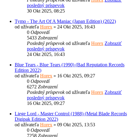
posledný príspevok
30 Okt 2025, 08:25
Tymo - The Art Of A Maniac (Japan Edition) (2022)
od užívateľa
Horex
» 24 Okt 2025, 16:43
0
Odpovedí
5433
Zobrazení
Posledný príspevok
od užívateľa
Horex
Zobraziť
posledný príspevok
24 Okt 2025, 16:43
Blue Tears - Blue Tears (1990) (Bad Reputation Records
Edition 2022)
od užívateľa
Horex
» 16 Okt 2025, 09:27
0
Odpovedí
6272
Zobrazení
Posledný príspevok
od užívateľa
Horex
Zobraziť
posledný príspevok
16 Okt 2025, 09:27
Liege Lord - Master Control (1988) (Metal Blade Records
Digipak Edition 2022)
od užívateľa
Horex
» 09 Okt 2025, 13:53
0
Odpovedí
7258
Zobrazení