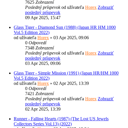
7625
Zobrazení
Posledný príspevok
od užívateľa
Horex
Zobraziť
posledný príspevok
09 Apr 2025, 15:47
Glass Tiger - Diamond Sun (1988) (Japan HR HM 1000
Vol.5 Edition 2022)
od užívateľa
Horex
» 03 Apr 2025, 09:06
0
Odpovedí
7348
Zobrazení
Posledný príspevok
od užívateľa
Horex
Zobraziť
posledný príspevok
03 Apr 2025, 09:06
Glass Tiger - Simple Mission (1991) (Japan HR/HM 1000
Vol.5 Edition 2022)
od užívateľa
Horex
» 02 Apr 2025, 13:39
0
Odpovedí
7421
Zobrazení
Posledný príspevok
od užívateľa
Horex
Zobraziť
posledný príspevok
02 Apr 2025, 13:39
Runner - Falling Hearts (1987) (The Lost US Jewels
Collectors Series Vol.13) (2022)