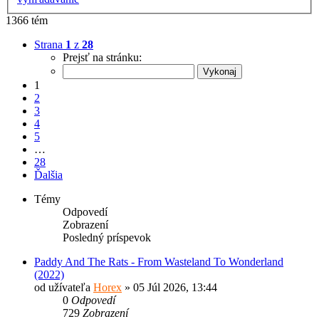
1366 tém
Strana
1
z
28
Prejsť na stránku:
1
2
3
4
5
…
28
Ďalšia
Témy
Odpovedí
Zobrazení
Posledný príspevok
Paddy And The Rats - From Wasteland To Wonderland
(2022)
od užívateľa
Horex
» 05 Júl 2026, 13:44
0
Odpovedí
729
Zobrazení