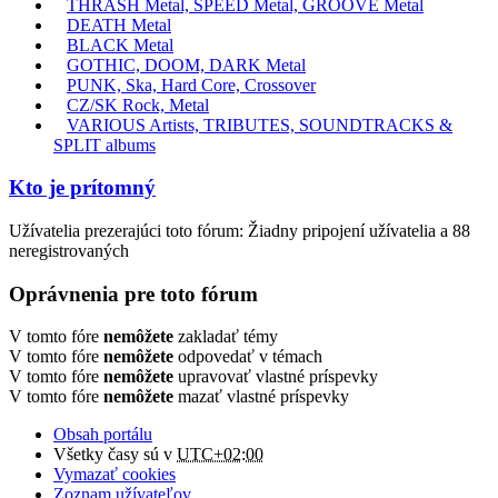
THRASH Metal, SPEED Metal, GROOVE Metal
DEATH Metal
BLACK Metal
GOTHIC, DOOM, DARK Metal
PUNK, Ska, Hard Core, Crossover
CZ/SK Rock, Metal
VARIOUS Artists, TRIBUTES, SOUNDTRACKS &
SPLIT albums
Kto je prítomný
Užívatelia prezerajúci toto fórum: Žiadny pripojení užívatelia a 88
neregistrovaných
Oprávnenia pre toto fórum
V tomto fóre
nemôžete
zakladať témy
V tomto fóre
nemôžete
odpovedať v témach
V tomto fóre
nemôžete
upravovať vlastné príspevky
V tomto fóre
nemôžete
mazať vlastné príspevky
Obsah portálu
Všetky časy sú v
UTC+02:00
Vymazať cookies
Zoznam užívateľov