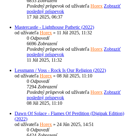
6853
Zobrazení
Posledný príspevok
od užívateľa
Horex
Zobraziť
posledný príspevok
17 Júl 2025, 06:37
Mastercastle - Lighthouse Pathetic (2022)
od užívateľa
Horex
» 11 Júl 2025, 11:32
0
Odpovedí
6696
Zobrazení
Posledný príspevok
od užívateľa
Horex
Zobraziť
posledný príspevok
11 Júl 2025, 11:32
Lessmann / Voss - Rock Is Our Religion (2022)
od užívateľa
Horex
» 08 Júl 2025, 11:10
0
Odpovedí
7294
Zobrazení
Posledný príspevok
od užívateľa
Horex
Zobraziť
posledný príspevok
08 Júl 2025, 11:10
Dawn Of Solace - Flames Of Perdition (Digipak Edition)
(2022)
od užívateľa
Horex
» 24 Jún 2025, 14:51
0
Odpovedí
6424
Zobrazení