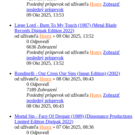
Posledný príspevok
od užívateľa
Horex
Zobraziť
posledný príspevok
09 Okt 2025, 13:53
Liege Lord - Burn To My Touch (1987) (Metal Blade
Records Digipak Edition 2022)
od užívateľa
Horex
» 09 Okt 2025, 13:52
0
Odpovedí
6636
Zobrazení
Posledný príspevok
od užívateľa
Horex
Zobraziť
posledný príspevok
09 Okt 2025, 13:52
Rondinelli - Our Cross Our Sins (Japan Edition) (2002)
od užívateľa
Horex
» 08 Okt 2025, 06:43
0
Odpovedí
7189
Zobrazení
Posledný príspevok
od užívateľa
Horex
Zobraziť
posledný príspevok
08 Okt 2025, 06:43
Mortal Sin - Face Of Despair (1989) (Dissonance Productions
Limited Edition Digipak 2022)
od užívateľa
Horex
» 07 Okt 2025, 08:36
0
Odpovedí