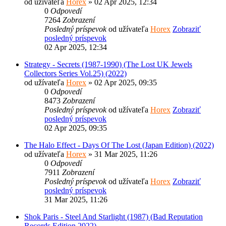
od užívateľa
Horex
» 02 Apr 2025, 12:34
0
Odpovedí
7264
Zobrazení
Posledný príspevok
od užívateľa
Horex
Zobraziť
posledný príspevok
02 Apr 2025, 12:34
Strategy - Secrets (1987-1990) (The Lost UK Jewels
Collectors Series Vol.25) (2022)
od užívateľa
Horex
» 02 Apr 2025, 09:35
0
Odpovedí
8473
Zobrazení
Posledný príspevok
od užívateľa
Horex
Zobraziť
posledný príspevok
02 Apr 2025, 09:35
The Halo Effect - Days Of The Lost (Japan Edition) (2022)
od užívateľa
Horex
» 31 Mar 2025, 11:26
0
Odpovedí
7911
Zobrazení
Posledný príspevok
od užívateľa
Horex
Zobraziť
posledný príspevok
31 Mar 2025, 11:26
Shok Paris - Steel And Starlight (1987) (Bad Reputation
Records Edition 2022)