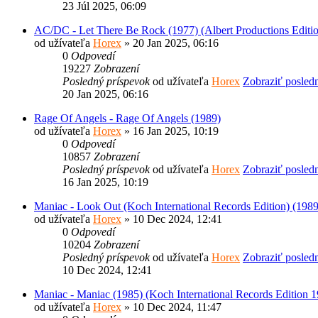
23 Júl 2025, 06:09
AC/DC - Let There Be Rock (1977) (Albert Productions Editi
od užívateľa
Horex
» 20 Jan 2025, 06:16
0
Odpovedí
19227
Zobrazení
Posledný príspevok
od užívateľa
Horex
Zobraziť posled
20 Jan 2025, 06:16
Rage Of Angels - Rage Of Angels (1989)
od užívateľa
Horex
» 16 Jan 2025, 10:19
0
Odpovedí
10857
Zobrazení
Posledný príspevok
od užívateľa
Horex
Zobraziť posled
16 Jan 2025, 10:19
Maniac - Look Out (Koch International Records Edition) (1989
od užívateľa
Horex
» 10 Dec 2024, 12:41
0
Odpovedí
10204
Zobrazení
Posledný príspevok
od užívateľa
Horex
Zobraziť posled
10 Dec 2024, 12:41
Maniac - Maniac (1985) (Koch International Records Edition 
od užívateľa
Horex
» 10 Dec 2024, 11:47