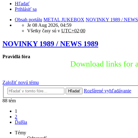
Hľadať
Prihlásiť sa
Obsah portálu
METAL JUKEBOX
NOVINKY 1989 / NEWS
Je 08 Aug 2026, 04:59
Všetky časy sú v
UTC+02:00
NOVINKY 1989 / NEWS 1989
Pravidlá fóra
Download links for a
Založiť novú tému
Rozšírené vyhľadávanie
Hľadať
88 tém
1
2
Ďalšia
Témy