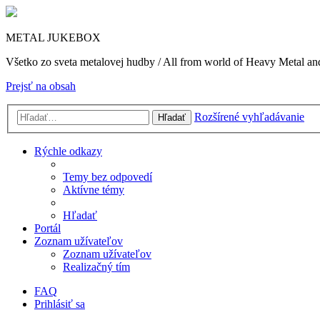
METAL JUKEBOX
Všetko zo sveta metalovej hudby / All from world of Heavy Metal a
Prejsť na obsah
Rozšírené vyhľadávanie
Hľadať
Rýchle odkazy
Temy bez odpovedí
Aktívne témy
Hľadať
Portál
Zoznam užívateľov
Zoznam užívateľov
Realizačný tím
FAQ
Prihlásiť sa