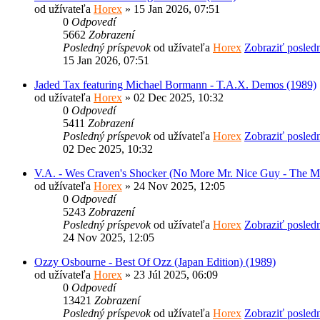
od užívateľa
Horex
» 15 Jan 2026, 07:51
0
Odpovedí
5662
Zobrazení
Posledný príspevok
od užívateľa
Horex
Zobraziť posled
15 Jan 2026, 07:51
Jaded Tax featuring Michael Bormann - T.A.X. Demos (1989)
od užívateľa
Horex
» 02 Dec 2025, 10:32
0
Odpovedí
5411
Zobrazení
Posledný príspevok
od užívateľa
Horex
Zobraziť posled
02 Dec 2025, 10:32
V.A. - Wes Craven's Shocker (No More Mr. Nice Guy - The M
od užívateľa
Horex
» 24 Nov 2025, 12:05
0
Odpovedí
5243
Zobrazení
Posledný príspevok
od užívateľa
Horex
Zobraziť posled
24 Nov 2025, 12:05
Ozzy Osbourne - Best Of Ozz (Japan Edition) (1989)
od užívateľa
Horex
» 23 Júl 2025, 06:09
0
Odpovedí
13421
Zobrazení
Posledný príspevok
od užívateľa
Horex
Zobraziť posled