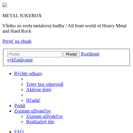
METAL JUKEBOX
Všetko zo sveta metalovej hudby / All from world of Heavy Metal
and Hard Rock
Prejsť na obsah
Rozšírené
Hľadať
vyhľadávanie
Rýchle odkazy
Temy bez odpovedí
Aktívne témy
Hľadať
Portál
Zoznam užívateľov
Zoznam užívateľov
Realizačný tím
FAQ