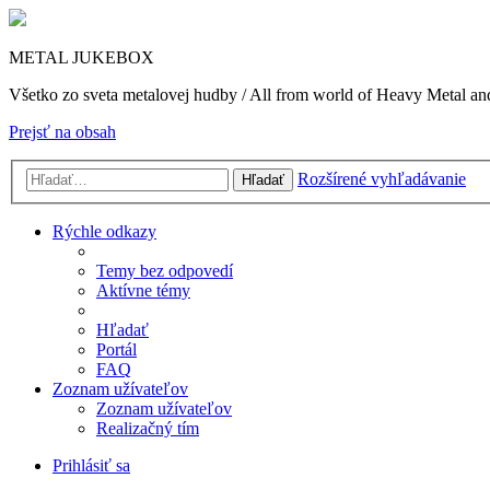
METAL JUKEBOX
Všetko zo sveta metalovej hudby / All from world of Heavy Metal a
Prejsť na obsah
Rozšírené vyhľadávanie
Hľadať
Rýchle odkazy
Temy bez odpovedí
Aktívne témy
Hľadať
Portál
FAQ
Zoznam užívateľov
Zoznam užívateľov
Realizačný tím
Prihlásiť sa