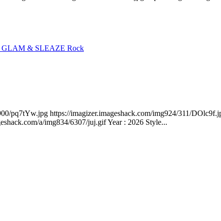
, GLAM & SLEAZE Rock
/4900/pq7tYw.jpg https://imagizer.imageshack.com/img924/311/DOlc9f
shack.com/a/img834/6307/juj.gif Year : 2026 Style...