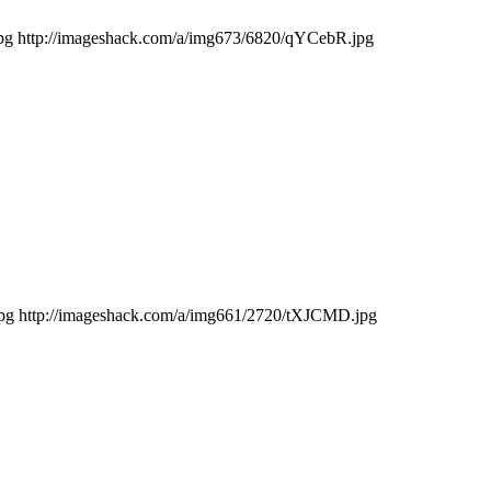
.jpg http://imageshack.com/a/img673/6820/qYCebR.jpg
.jpg http://imageshack.com/a/img661/2720/tXJCMD.jpg