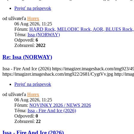
Prejsť na príspevok
od užívateľa
Horex
06 Aug 2026, 11:25
Fórum:
HARD Rock, MELODIC Rock, AOR, BLUES Rock
Téma:
Issa (NORWAY)
Odpovedí:
6
Zobrazení:
2022
Re: Issa (NORWAY)
Issa - Fire And Ice (2026) https://imagizer.imageshack.com/img923
https://imagizer.imageshack.com/img922/2681/CygtVv.jpg http://image
Prejsť na príspevok
od užívateľa
Horex
06 Aug 2026, 11:25
Fórum:
NOVINKY 2026 / NEWS 2026
Téma:
Issa - Fire And Ice (2026)
Odpovedí:
0
Zobrazení:
22
Issa - Fire And Ice (2026)