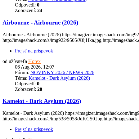
Odpovedí:
0
Zobrazení:
24
Airbourne - Airbourne (2026)
Airbourne - Airbourne (2026) https://imagizer.imageshack.com/img9
http://imageshack.com/a/img922/9505/X8jHka.jpg http://imageshack.c
Prejsť na príspevok
od užívateľa
Horex
06 Aug 2026, 12:07
Fórum:
NOVINKY 2026 / NEWS 2026
Téma:
Kamelot - Dark Asylum (2026)
Odpovedí:
0
Zobrazení:
20
Kamelot - Dark Asylum (2026)
Kamelot - Dark Asylum (2026) https://imagizer.imageshack.com/im
http://imageshack.com/a/img538/5958/JdKCS0.jpg http://imageshack.c
Prejsť na príspevok