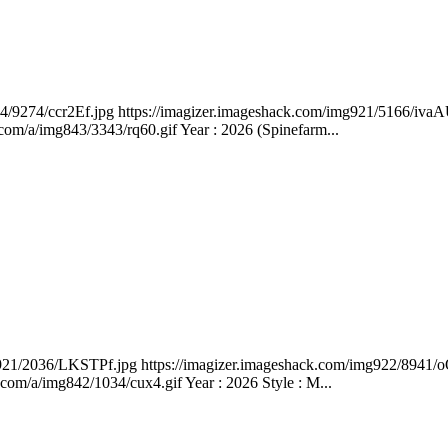
24/9274/ccr2Ef.jpg https://imagizer.imageshack.com/img921/5166/iva
om/a/img843/3343/rq60.gif Year : 2026 (Spinefarm...
g921/2036/LKSTPf.jpg https://imagizer.imageshack.com/img922/8941
om/a/img842/1034/cux4.gif Year : 2026 Style : M...