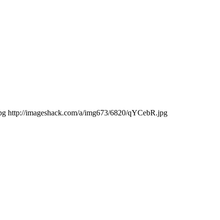
.jpg http://imageshack.com/a/img673/6820/qYCebR.jpg