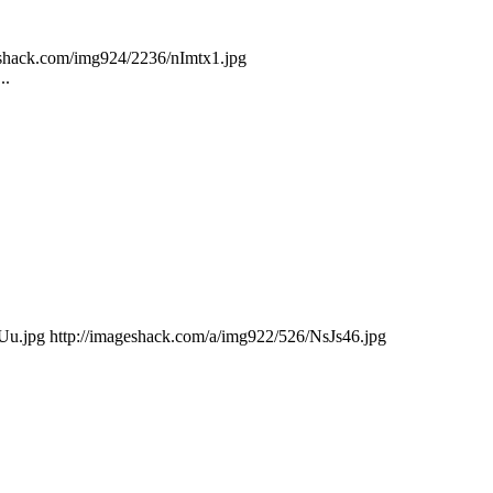
geshack.com/img924/2236/nImtx1.jpg
..
AUu.jpg http://imageshack.com/a/img922/526/NsJs46.jpg