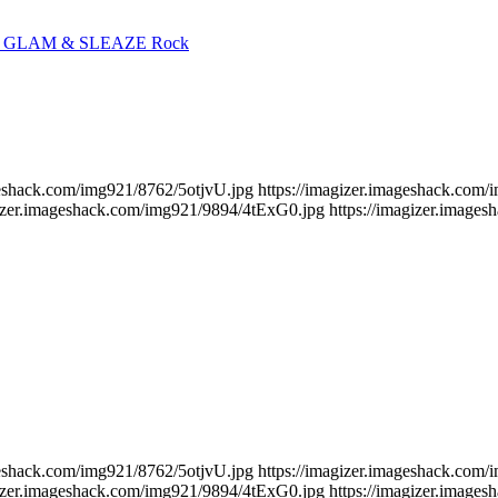
, GLAM & SLEAZE Rock
ageshack.com/img921/8762/5otjvU.jpg https://imagizer.imageshack.co
gizer.imageshack.com/img921/9894/4tExG0.jpg https://imagizer.imagesh
ageshack.com/img921/8762/5otjvU.jpg https://imagizer.imageshack.co
gizer.imageshack.com/img921/9894/4tExG0.jpg https://imagizer.imagesh