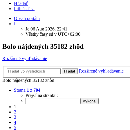
Hľadať
Prihlásiť sa
Obsah portálu
Je 06 Aug 2026, 22:41
Všetky časy sú v
UTC+02:00
Bolo nájdených 35182 zhôd
Rozšírené vyhľadávanie
Rozšírené vyhľadávanie
Hľadať
Bolo nájdených 35182 zhôd
Strana
1
z
704
Prejsť na stránku:
1
2
3
4
5