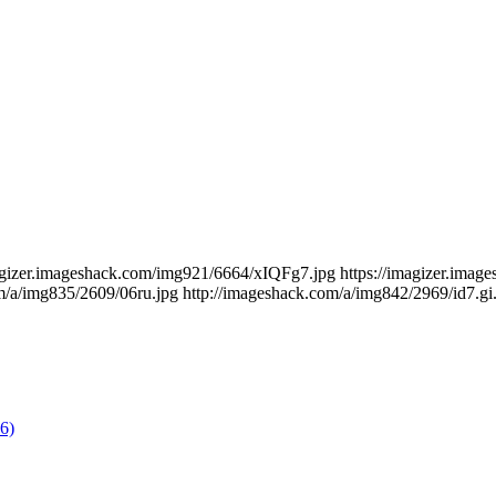
imagizer.imageshack.com/img921/6664/xIQFg7.jpg https://imagizer.ima
/a/img835/2609/06ru.jpg http://imageshack.com/a/img842/2969/id7.gi.
6)