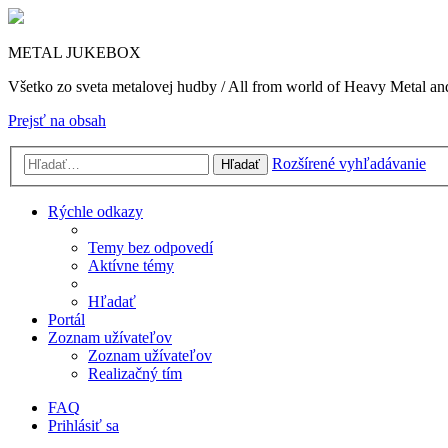
METAL JUKEBOX
Všetko zo sveta metalovej hudby / All from world of Heavy Metal a
Prejsť na obsah
Rozšírené vyhľadávanie
Hľadať
Rýchle odkazy
Temy bez odpovedí
Aktívne témy
Hľadať
Portál
Zoznam užívateľov
Zoznam užívateľov
Realizačný tím
FAQ
Prihlásiť sa