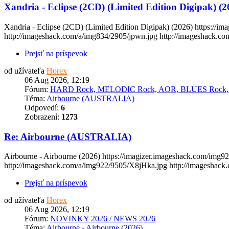
Xandria - Eclipse (2CD) (Limited Edition Digipak) (2
Xandria - Eclipse (2CD) (Limited Edition Digipak) (2026) https://
http://imageshack.com/a/img834/2905/jpwn.jpg http://imageshack.com
Prejsť na príspevok
od užívateľa
Horex
06 Aug 2026, 12:19
Fórum:
HARD Rock, MELODIC Rock, AOR, BLUES Rock
Téma:
Airbourne (AUSTRALIA)
Odpovedí:
6
Zobrazení:
1273
Re: Airbourne (AUSTRALIA)
Airbourne - Airbourne (2026) https://imagizer.imageshack.com/img9
http://imageshack.com/a/img922/9505/X8jHka.jpg http://imageshack.c
Prejsť na príspevok
od užívateľa
Horex
06 Aug 2026, 12:19
Fórum:
NOVINKY 2026 / NEWS 2026
Téma:
Airbourne - Airbourne (2026)