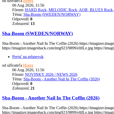
od užívateľa
Horex
06 Aug 2026, 11:56
Fórum:
HARD Rock, MELODIC Rock, AOR, BLUES Rock
Téma:
Sha-Boom (SWEDEN/NORWAY)
Odpovedí:
0
Zobrazení:
13
Sha-Boom (SWEDEN/NORWAY)
Sha-Boom - Another Nail In The Coffin (2026) https://imagizer.im
https://imagizer.imageshack.com/img923/9899/eItILe.jpg https://ima
Prejsť na príspevok
od užívateľa
Horex
06 Aug 2026, 11:56
Fórum:
NOVINKY 2026 / NEWS 2026
Téma:
Sha-Boom - Another Nail In The Coffin (2026)
Odpovedí:
0
Zobrazení:
21
Sha-Boom - Another Nail In The Coffin (2026)
Sha-Boom - Another Nail In The Coffin (2026) https://imagizer.im
https://imagizer.imageshack.com/img923/9899/eItILe.jpg https://ima