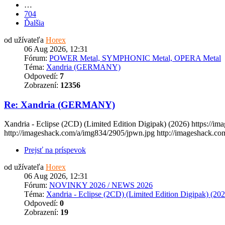
…
704
Ďalšia
od užívateľa
Horex
06 Aug 2026, 12:31
Fórum:
POWER Metal, SYMPHONIC Metal, OPERA Metal
Téma:
Xandria (GERMANY)
Odpovedí:
7
Zobrazení:
12356
Re: Xandria (GERMANY)
Xandria - Eclipse (2CD) (Limited Edition Digipak) (2026) https://
http://imageshack.com/a/img834/2905/jpwn.jpg http://imageshack.com
Prejsť na príspevok
od užívateľa
Horex
06 Aug 2026, 12:31
Fórum:
NOVINKY 2026 / NEWS 2026
Téma:
Xandria - Eclipse (2CD) (Limited Edition Digipak) (202
Odpovedí:
0
Zobrazení:
19