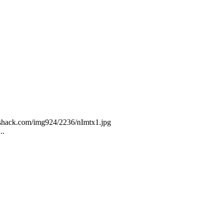
geshack.com/img924/2236/nImtx1.jpg
..