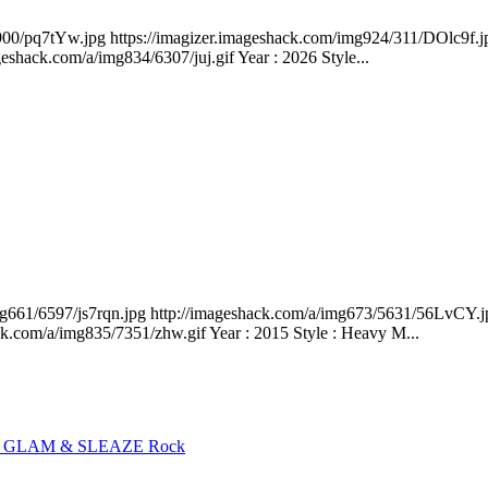
/4900/pq7tYw.jpg https://imagizer.imageshack.com/img924/311/DOlc9f
shack.com/a/img834/6307/juj.gif Year : 2026 Style...
img661/6597/js7rqn.jpg http://imageshack.com/a/img673/5631/56LvCY
.com/a/img835/7351/zhw.gif Year : 2015 Style : Heavy M...
, GLAM & SLEAZE Rock