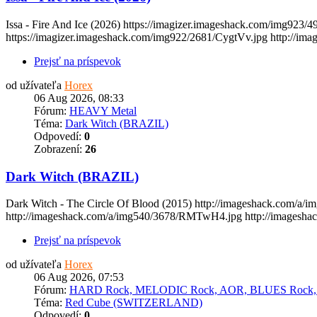
Issa - Fire And Ice (2026) https://imagizer.imageshack.com/img923
https://imagizer.imageshack.com/img922/2681/CygtVv.jpg http://image
Prejsť na príspevok
od užívateľa
Horex
06 Aug 2026, 08:33
Fórum:
HEAVY Metal
Téma:
Dark Witch (BRAZIL)
Odpovedí:
0
Zobrazení:
26
Dark Witch (BRAZIL)
Dark Witch - The Circle Of Blood (2015) http://imageshack.com/a/
http://imageshack.com/a/img540/3678/RMTwH4.jpg http://imageshack
Prejsť na príspevok
od užívateľa
Horex
06 Aug 2026, 07:53
Fórum:
HARD Rock, MELODIC Rock, AOR, BLUES Rock
Téma:
Red Cube (SWITZERLAND)
Odpovedí:
0