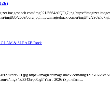
026)
imagizer.imageshack.com/img921/6664/xIQFg7.jpg https://imagizer.ima
/a/img835/2609/06ru.jpg http://imageshack.com/a/img842/2969/id7.gi.
, GLAM & SLEAZE Rock
24/9274/ccr2Ef.jpg https://imagizer.imageshack.com/img921/5166/iva
om/a/img843/3343/rq60.gif Year : 2026 (Spinefarm...