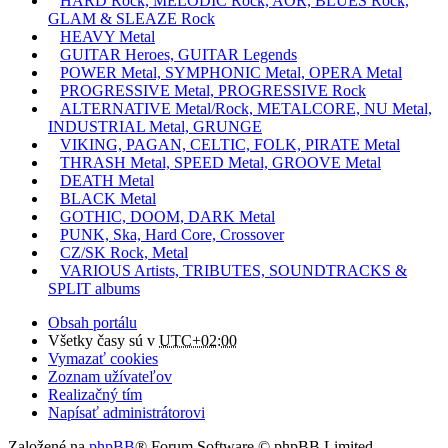
HARD Rock, MELODIC Rock, AOR, BLUES Rock,
GLAM & SLEAZE Rock
HEAVY Metal
GUITAR Heroes, GUITAR Legends
POWER Metal, SYMPHONIC Metal, OPERA Metal
PROGRESSIVE Metal, PROGRESSIVE Rock
ALTERNATIVE Metal/Rock, METALCORE, NU Metal,
INDUSTRIAL Metal, GRUNGE
VIKING, PAGAN, CELTIC, FOLK, PIRATE Metal
THRASH Metal, SPEED Metal, GROOVE Metal
DEATH Metal
BLACK Metal
GOTHIC, DOOM, DARK Metal
PUNK, Ska, Hard Core, Crossover
CZ/SK Rock, Metal
VARIOUS Artists, TRIBUTES, SOUNDTRACKS &
SPLIT albums
Obsah portálu
Všetky časy sú v
UTC+02:00
Vymazať cookies
Zoznam užívateľov
Realizačný tím
Napísať administrátorovi
Založené na
phpBB
® Forum Software © phpBB Limited