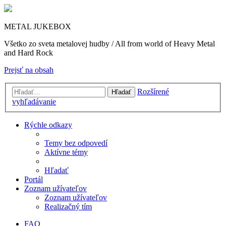
METAL JUKEBOX
Všetko zo sveta metalovej hudby / All from world of Heavy Metal
and Hard Rock
Prejsť na obsah
Rozšírené
Hľadať
vyhľadávanie
Rýchle odkazy
Temy bez odpovedí
Aktívne témy
Hľadať
Portál
Zoznam užívateľov
Zoznam užívateľov
Realizačný tím
FAQ