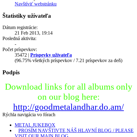
Navštíviť webstránku
Štatistiky užívateľa
Dátum registrácie:
21 Feb 2013, 19:14
Posledná aktivita:
-
Počet príspevkov:
35472 |
Príspevky užívateľa
(96.75% všetkých príspevkov / 7.21 príspevkov za deň)
Podpis
Download links for all albums only
on our blog here:
http://goodmetalandhar.do.am/
Rýchla navigácia vo fórach
METAL JUKEBOX
PROSÍM NAVŠTIVTE NÁŠ HLAVNÍ BLOG / PLEASE
VISIT OUR MAIN BLOG