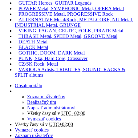
GUITAR Heroes, GUITAR Legends
POWER Metal, SYMPHONIC Metal, OPERA Metal
PROGRESSIVE Metal, PROGRESSIVE Rock
ALTERNATIVE Metal/Rock, METALCORE, NU Metal,
INDUSTRIAL Metal, GRUNGE
VIKING, PAGAN, CELTIC, FOLK, PIRATE Metal
THRASH Metal, SPEED Metal, GROOVE Metal
DEATH Metal
BLACK Metal
GOTHIC, DOOM, DARK Metal
PUNK, Ska, Hard Core, Crossover
CZ/SK Rock, Metal
VARIOUS Artists, TRIBUTES, SOUNDTRACKS &
SPLIT albums
Obsah portálu
Zoznam užívateľov
Realizačný tím
Napísať administrátorovi
Všetky časy sú v
UTC+02:00
Vymazať cookies
Všetky časy sú v
UTC+02:00
Vymazať cookies
Zoznam užívateľov