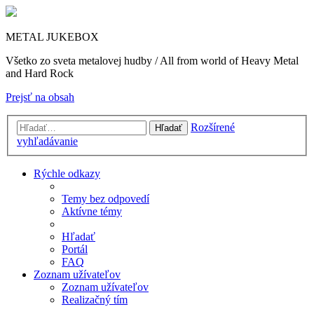
METAL JUKEBOX
Všetko zo sveta metalovej hudby / All from world of Heavy Metal
and Hard Rock
Prejsť na obsah
Rozšírené
Hľadať
vyhľadávanie
Rýchle odkazy
Temy bez odpovedí
Aktívne témy
Hľadať
Portál
FAQ
Zoznam užívateľov
Zoznam užívateľov
Realizačný tím