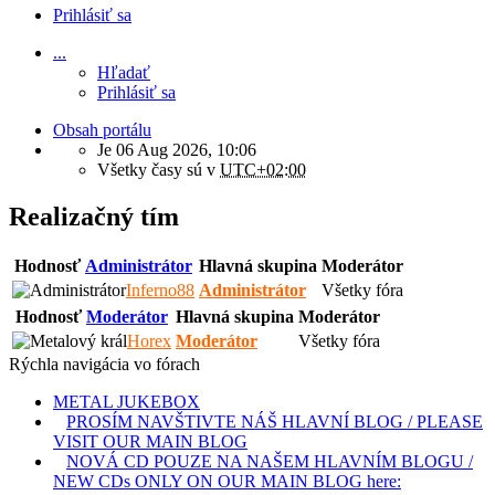
Prihlásiť sa
...
Hľadať
Prihlásiť sa
Obsah portálu
Je 06 Aug 2026, 10:06
Všetky časy sú v
UTC+02:00
Realizačný tím
Hodnosť
Administrátor
Hlavná skupina
Moderátor
Inferno88
Administrátor
Všetky fóra
Hodnosť
Moderátor
Hlavná skupina
Moderátor
Horex
Moderátor
Všetky fóra
Rýchla navigácia vo fórach
METAL JUKEBOX
PROSÍM NAVŠTIVTE NÁŠ HLAVNÍ BLOG / PLEASE
VISIT OUR MAIN BLOG
NOVÁ CD POUZE NA NAŠEM HLAVNÍM BLOGU /
NEW CDs ONLY ON OUR MAIN BLOG here: