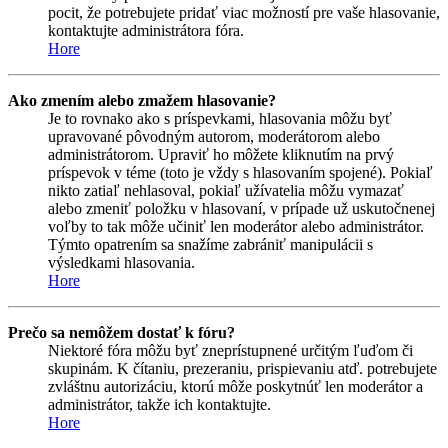
pocit, že potrebujete pridať viac možností pre vaše hlasovanie,
kontaktujte administrátora fóra.
Hore
Ako zmením alebo zmažem hlasovanie?
Je to rovnako ako s príspevkami, hlasovania môžu byť
upravované pôvodným autorom, moderátorom alebo
administrátorom. Upraviť ho môžete kliknutím na prvý
príspevok v téme (toto je vždy s hlasovaním spojené). Pokiaľ
nikto zatiaľ nehlasoval, pokiaľ užívatelia môžu vymazať
alebo zmeniť položku v hlasovaní, v prípade už uskutočnenej
voľby to tak môže učiniť len moderátor alebo administrátor.
Týmto opatrením sa snažíme zabrániť manipulácii s
výsledkami hlasovania.
Hore
Prečo sa nemôžem dostať k fóru?
Niektoré fóra môžu byť zneprístupnené určitým ľuďom či
skupinám. K čítaniu, prezeraniu, prispievaniu atď. potrebujete
zvláštnu autorizáciu, ktorú môže poskytnúť len moderátor a
administrátor, takže ich kontaktujte.
Hore