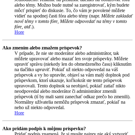
alebo témy. Možno bude nutné sa zaregistrovať, kým budete
môcť prispieť do diskusie. To, čo vám je povolené môžete
vidieť na spodnej časti fóra alebo témy (napr.
Môžete zakladať
nové témy v tomto fóre, Môžete odpovedať na témy v tomto
fóre, atď.
).
Hore
Ako zmením alebo zmažem príspevok?
V prípade, že nie ste moderátor alebo administrátor, tak
môžete upravovať alebo mazať len svoje príspevky. Môžete
upraviť správu (niekedy len do obmedzeného času) kliknutím
na tlačítko
upraviť
. Pokiaľ už niekto odpovedal na váš
príspevok a vy ho upravíte, objaví sa vám malý doplnok pod
príspevkom, ktorí ukazuje, koľkokrát ste tento príspevok
upravovali. Tento doplnok sa neobjaví, pokiaľ zatiaľ nikto
neodpovedal alebo moderátor či administrátor zmenili
príspevok (tí by mali sami zanechať odkaz prečo ho zmenili).
Normálny užívatelia nemôžu príspevok zmazať, pokiaľ na
neho už niekto odpovedal.
Hore
Ako pridám podpis k môjmu príspevku?
Pridať podpis znamená, že si musíte najprv nie aký vytvoriť.