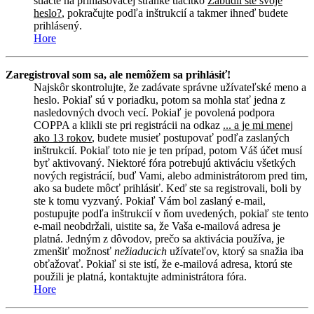
stlačte na prihlasovacej stránke tlačítko
Zabudli ste svoje
heslo?
, pokračujte podľa inštrukcií a takmer ihneď budete
prihlásený.
Hore
Zaregistroval som sa, ale nemôžem sa prihlásiť!
Najskôr skontrolujte, že zadávate správne užívateľské meno a
heslo. Pokiaľ sú v poriadku, potom sa mohla stať jedna z
nasledovných dvoch vecí. Pokiaľ je povolená podpora
COPPA a klikli ste pri registrácii na odkaz
... a je mi menej
ako 13 rokov
, budete musieť postupovať podľa zaslaných
inštrukcií. Pokiaľ toto nie je ten prípad, potom Váš účet musí
byť aktivovaný. Niektoré fóra potrebujú aktiváciu všetkých
nových registrácií, buď Vami, alebo administrátorom pred tim,
ako sa budete môcť prihlásiť. Keď ste sa registrovali, boli by
ste k tomu vyzvaný. Pokiaľ Vám bol zaslaný e-mail,
postupujte podľa inštrukcií v ňom uvedených, pokiaľ ste tento
e-mail neobdržali, uistite sa, že Vaša e-mailová adresa je
platná. Jedným z dôvodov, prečo sa aktivácia používa, je
zmenšiť možnosť
nežiaducich
užívateľov, ktorý sa snažia iba
obťažovať. Pokiaľ si ste istí, že e-mailová adresa, ktorú ste
použili je platná, kontaktujte administrátora fóra.
Hore