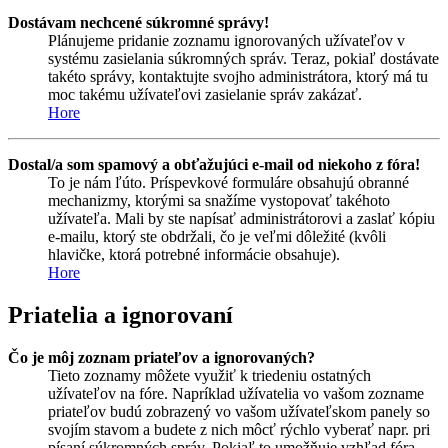
Dostávam nechcené súkromné správy!
Plánujeme pridanie zoznamu ignorovaných užívateľov v
systému zasielania súkromných správ. Teraz, pokiaľ dostávate
takéto správy, kontaktujte svojho administrátora, ktorý má tu
moc takému užívateľovi zasielanie správ zakázať.
Hore
Dostal/a som spamový a obťažujúci e-mail od niekoho z fóra!
To je nám ľúto. Príspevkové formuláre obsahujú obranné
mechanizmy, ktorými sa snažíme vystopovať takéhoto
užívateľa. Mali by ste napísať administrátorovi a zaslať kópiu
e-mailu, ktorý ste obdržali, čo je veľmi dôležité (kvôli
hlavičke, ktorá potrebné informácie obsahuje).
Hore
Priatelia a ignorovaní
Čo je môj zoznam priateľov a ignorovaných?
Tieto zoznamy môžete využiť k triedeniu ostatných
užívateľov na fóre. Napríklad užívatelia vo vašom zozname
priateľov budú zobrazený vo vašom užívateľskom panely so
svojím stavom a budete z nich môcť rýchlo vyberať napr. pri
písaní súkromných správ. Pokiaľ to umožňuje vzhľad fóra,