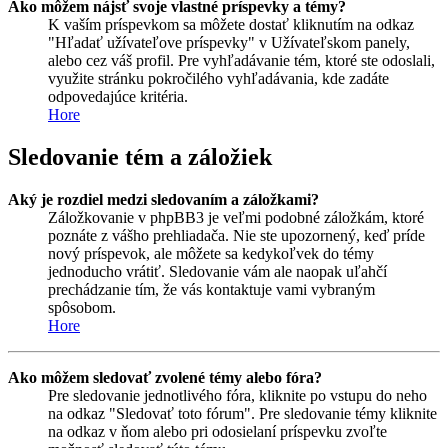
Ako môžem nájsť svoje vlastné príspevky a témy?
K vaším príspevkom sa môžete dostať kliknutím na odkaz
"Hľadať užívateľove príspevky" v Užívateľskom panely,
alebo cez váš profil. Pre vyhľadávanie tém, ktoré ste odoslali,
využite stránku pokročilého vyhľadávania, kde zadáte
odpovedajúce kritéria.
Hore
Sledovanie tém a záložiek
Aký je rozdiel medzi sledovaním a záložkami?
Záložkovanie v phpBB3 je veľmi podobné záložkám, ktoré
poznáte z vášho prehliadača. Nie ste upozornený, keď príde
nový príspevok, ale môžete sa kedykoľvek do témy
jednoducho vrátiť. Sledovanie vám ale naopak uľahčí
prechádzanie tím, že vás kontaktuje vami vybraným
spôsobom.
Hore
Ako môžem sledovať zvolené témy alebo fóra?
Pre sledovanie jednotlivého fóra, kliknite po vstupu do neho
na odkaz "Sledovať toto fórum". Pre sledovanie témy kliknite
na odkaz v ňom alebo pri odosielaní príspevku zvoľte