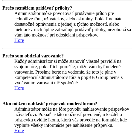
Prečo nemôžem pridávať prílohy?
Administrátor môže povoľovať pridávanie príloh pre
jednotlivé fóra, užívateľov, alebo skupiny. Pokiaľ nemáte
dostatočné oprávnenia z jednej z týchto možností, alebo
niektoré z nich úplne zabraňujú pridávať prílohy, nezobrazí sa
vám táto možnosť pri odosielaní príspevkov.
Hore
Prečo som obdržal varovanie?
Každý administrátor si môže stanoviť vlastné pravidlá na
svojom fóre, pokiaľ ich porušíte, môže vám byť udelené
varovanie. Prosíme berte na vedomie, že toto je plne v
kompetencií administrátorov fóra a phpBB Group nemá s
vydávaním varovaní nič spoločné.
Hore
Ako môžem nahlásiť príspevok moderátorom?
Administrátor môže na fóre povoliť nahlasovanie príspevkov
užívateľovi. Pokiaľ je táto možnosť povolené, u každého
príspevku uvidíte ikonu, ktorá vás privedie na formulár, kde
vyplníte všetky informácie pre nahlásenie príspevku.
Hore