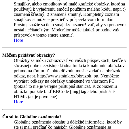
Smajlíky, alebo emotikony sú malé grafické obrázky, ktoré sa
používajú k vyjadreniu emócií použitím malého kódu, napr. :)
znamená šťastný, :( znamená smutný. Kompletný zoznam
smajlíkov si môžete prezrieť v príspevkovom formulári.
Prosím, snažte sa tieto smajlíky nezneužívať, aby sa príspevok
nestal nečitateľným. Moderátor môže taktiež prípadne váš
príspevok v tomto smere zmeniť.
Hore
Môžem pridávať obrázky?
Obrázky sa môžu zobrazovať vo vašich príspevkoch, keďže v
súčasnej dobe neexistuje žiadna funkcia k nahraniu obrázkov
priamo na fórum. Z tohto dôvodu musíte zadať na obrázok
odkaz, napr. http://www.stránk.xx/obrazok.jpg. Nemôžete
vytvárať odkazy na obrázky umiestené vo vlastnom PC
(pokiaľ to nie je verejne prístupná stanica). K zobrazeniu
obrázku použite buď BBCode [img] tag alebo príslušné
HTML (ak je povolené).
Hore
Čo sú to Globálne oznámenia?
Globálne oznámenia obsahujú dôležité informácie, ktoré by
ste si mali prečítať čo najskôr. Globálne oznámenie sa