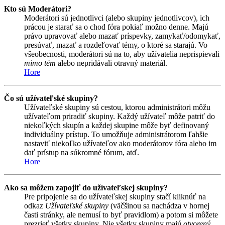
Kto sú Moderátori?
Moderátori sú jednotlivci (alebo skupiny jednotlivcov), ich
prácou je starať sa o chod fóra pokiaľ možno denne. Majú
právo upravovať alebo mazať príspevky, zamykať/odomykať,
presúvať, mazať a rozdeľovať témy, o ktoré sa starajú. Vo
všeobecnosti, moderátori sú na to, aby užívatelia neprispievali
mimo tém
alebo nepridávali otravný materiál.
Hore
Čo sú užívateľské skupiny?
Užívateľské skupiny sú cestou, ktorou administrátori môžu
užívateľom priradiť skupiny. Každý užívateľ môže patriť do
niekoľkých skupín a každej skupine môže byť definovaný
individuálny prístup. To umožňuje administrátorom ľahšie
nastaviť niekoľko užívateľov ako moderátorov fóra alebo im
dať prístup na súkromné fórum, atď.
Hore
Ako sa môžem zapojiť do užívateľskej skupiny?
Pre pripojenie sa do užívateľskej skupiny stačí kliknúť na
odkaz
Užívateľské skupiny
(väčšinou sa nachádza v hornej
časti stránky, ale nemusí to byť pravidlom) a potom si môžete
prezrieť všetky skupiny. Nie všetky skupiny majú
otvorený