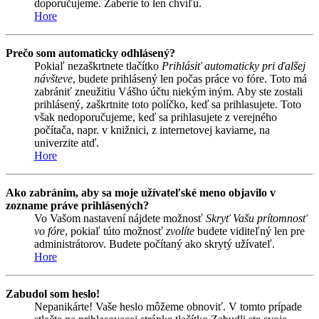
doporučujeme. Zaberie to len chvíľu.
Hore
Prečo som automaticky odhlásený?
Pokiaľ nezaškrtnete tlačítko
Prihlásiť automaticky pri ďalšej
návšteve
, budete prihlásený len počas práce vo fóre. Toto má
zabrániť zneužitiu Vášho účtu niekým iným. Aby ste zostali
prihlásený, zaškrtnite toto políčko, keď sa prihlasujete. Toto
však nedoporučujeme, keď sa prihlasujete z verejného
počítača, napr. v knižnici, z internetovej kaviarne, na
univerzite atď.
Hore
Ako zabránim, aby sa moje užívateľské meno objavilo v
zozname práve prihlásených?
Vo Vašom nastavení nájdete možnosť
Skryť Vašu prítomnosť
vo fóre
, pokiaľ túto možnosť
zvolíte
budete viditeľný len pre
administrátorov. Budete počítaný ako skrytý užívateľ.
Hore
Zabudol som heslo!
Nepanikárte! Vaše heslo môžeme obnoviť. V tomto prípade