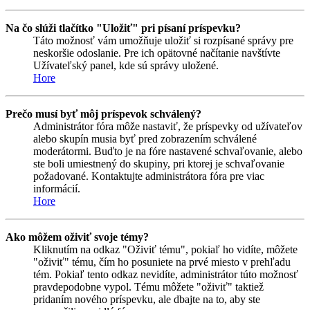
Na čo slúži tlačítko "Uložiť" pri písaní príspevku?
Táto možnosť vám umožňuje uložiť si rozpísané správy pre
neskoršie odoslanie. Pre ich opätovné načítanie navštívte
Užívateľský panel, kde sú správy uložené.
Hore
Prečo musí byť môj príspevok schválený?
Administrátor fóra môže nastaviť, že príspevky od užívateľov
alebo skupín musia byť pred zobrazením schválené
moderátormi. Buďto je na fóre nastavené schvaľovanie, alebo
ste boli umiestnený do skupiny, pri ktorej je schvaľovanie
požadované. Kontaktujte administrátora fóra pre viac
informácií.
Hore
Ako môžem oživiť svoje témy?
Kliknutím na odkaz "Oživiť tému", pokiaľ ho vidíte, môžete
"oživiť" tému, čím ho posuniete na prvé miesto v prehľadu
tém. Pokiaľ tento odkaz nevidíte, administrátor túto možnosť
pravdepodobne vypol. Tému môžete "oživiť" taktiež
pridaním nového príspevku, ale dbajte na to, aby ste