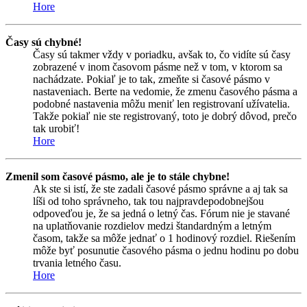
Hore
Časy sú chybné!
Časy sú takmer vždy v poriadku, avšak to, čo vidíte sú časy
zobrazené v inom časovom pásme než v tom, v ktorom sa
nachádzate. Pokiaľ je to tak, zmeňte si časové pásmo v
nastaveniach. Berte na vedomie, že zmenu časového pásma a
podobné nastavenia môžu meniť len registrovaní užívatelia.
Takže pokiaľ nie ste registrovaný, toto je dobrý dôvod, prečo
tak urobiť!
Hore
Zmenil som časové pásmo, ale je to stále chybne!
Ak ste si istí, že ste zadali časové pásmo správne a aj tak sa
líši od toho správneho, tak tou najpravdepodobnejšou
odpoveďou je, že sa jedná o letný čas. Fórum nie je stavané
na uplatňovanie rozdielov medzi štandardným a letným
časom, takže sa môže jednať o 1 hodinový rozdiel. Riešením
môže byť posunutie časového pásma o jednu hodinu po dobu
trvania letného času.
Hore