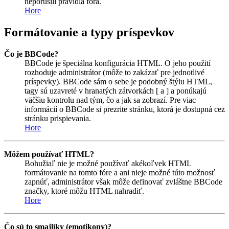
neporušili pravidlá fóra.
Hore
Formátovanie a typy príspevkov
Čo je BBCode?
BBCode je špeciálna konfigurácia HTML. O jeho použití
rozhoduje administrátor (môže to zakázať pre jednotlivé
príspevky). BBCode sám o sebe je podobný štýlu HTML,
tagy sú uzavreté v hranatých zátvorkách [ a ] a ponúkajú
väčšiu kontrolu nad tým, čo a jak sa zobrazí. Pre viac
informácií o BBCode si prezrite stránku, ktorá je dostupná cez
stránku prispievania.
Hore
Môžem používať HTML?
Bohužiaľ nie je možné používať akékoľvek HTML
formátovanie na tomto fóre a ani nieje možné túto možnosť
zapnúť, administrátor však môže definovať zvláštne BBCode
značky, ktoré môžu HTML nahradiť.
Hore
Čo sú to smajlíky (emotikony)?