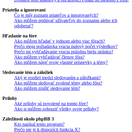
Priatelia a ignorovaní
Čo je môj zoznam priateľov a ignorovaných?
Ako môžem pridávať užívateľov do zoznamu alebo ich
odoberať?
Hľadanie na fóre
Ako môžem hľadať v jednom alebo viac fórach?
Prečo moja požiadavka vracia nulový počet výsledkov?
Prečo mi vyhľadávanie vracia prázdnu bielu stránku?
Ako môžem vyhľadávať členov fóra?
Ako môžem nájsť svoje vlastné príspevky a témy?
Sledovanie tém a záložiek
Aký je rozdiel medzi sledovaním a záložkami?
Ako môžem sledovať zvolené témy alebo fóra?
Ako môžem zrušiť sledovanie tém?
Prílohy
Aké prílohy sú povolené na tomto fóre?
Ako si môžem zobraziť všetky svoje prílohy?
Záležitosti okolo phpBB 3
Kto napísal tento program?
Prečo nie je k dispozícii funkcia X?