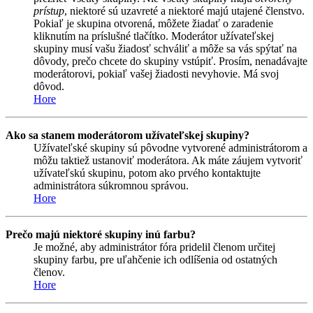
prístup
, niektoré sú uzavreté a niektoré majú utajené členstvo.
Pokiaľ je skupina otvorená, môžete žiadať o zaradenie
kliknutím na príslušné tlačítko. Moderátor užívateľskej
skupiny musí vašu žiadosť schváliť a môže sa vás spýtať na
dôvody, prečo chcete do skupiny vstúpiť. Prosím, nenadávajte
moderátorovi, pokiaľ vašej žiadosti nevyhovie. Má svoj
dôvod.
Hore
Ako sa stanem moderátorom užívateľskej skupiny?
Užívateľské skupiny sú pôvodne vytvorené administrátorom a
môžu taktiež ustanoviť moderátora. Ak máte záujem vytvoriť
užívateľskú skupinu, potom ako prvého kontaktujte
administrátora súkromnou správou.
Hore
Prečo majú niektoré skupiny inú farbu?
Je možné, aby administrátor fóra pridelil členom určitej
skupiny farbu, pre uľahčenie ich odlíšenia od ostatných
členov.
Hore