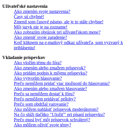
Užívateľské nastavenia
Ako zmením svoje nastavenia?
Časy sú chybné!
Zmenil som časové pásmo, ale je to stále chybne!
Môj jazyk nie je na zozname!
Ako zobrazím obrázok pri užívateľskom mene?
Ako zmeniť svoje zaradenie?
Keď kliknem na e-mailový odkaz užívateľa, som vyzvaný k
prihláseniu!
Vkladanie príspevkov
Ako vložím tému do fóra?
Ako zmením alebo zmažem príspevok?
Ako pridám podpis k môjmu príspevku?
Ako vytvorím hlasovanie?
Prečo nemôžem pridať viac možností do hlasovania?
Ako zmením alebo zmažem hlasovanie?
Prečo sa nemôžem dostať k fóru?
Prečo nemôžem pridávať prílohy?
Prečo som obdržal varovanie?
Ako môžem nahlásiť príspevok moderátorom?
Na čo slúži tlačítko "Uložiť" pri písaní príspevku?
Prečo musí byť môj príspevok schválený?
Ako môžem oživiť svoje témy?