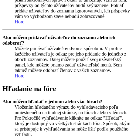
príspevky od týchto užívateľov budú zvýraznene. Pokiaľ
pridáte užívateľov do zoznamu ignorovaných, ich príspevky
vám vo východzom stave nebudú zobrazované.
Hore
Ako môžem pridávať užívateľov do zoznamu alebo ich
odoberať?
Môžete pridávať užívateľov dvoma spôsobmi. V profile
každého užívateľa je odkaz pre jeho pridanie do jedného z
oboch zoznamov. Ďalej môžete použiť svoj užívateľský
panel, kde môžete priamo zadať užívateľské mená. Sem
taktiež môžete odobrať členov z vašich zoznamov.
Hore
Hľadanie na fóre
Ako môžem hľadať v jednom alebo viac fórach?
Vložením hľadaného výrazu do vyhľadávacieho poľa
umiestneného na titulnej stránke, na fórach alebo v témach.
Pre Pokročilé vyhľadávanie kliknite na odkaz "Hľadať",
ktorý je dostupný vo všetkých stránkach fóra. Spôsob, akým
sa pristupuje k vyhľadávaniu sa môže líšiť podľa použitého
vzhľadu.