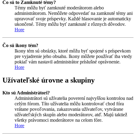
Čo sú to Zamknuté témy?
Témy môžu byť zamknuté moderátorom alebo
administrátorom. Nemôžete odpovedať na zamknuté témy ani
upravovať svoje príspevky. Každé hlasovanie je automaticky
ukončené. Témy môžu byť zamknuté z rôznych dôvodov.
Hore
Čo sú ikony tém?
Ikony tém sú obrázky, ktoré môžu byť spojené s príspevkom
pre vyjadrenie jeho obsahu. Ikony môžete používať iba vtedy
pokiaľ vám nastavil administrátor príslušné oprávnenie.
Hore
Užívateľské úrovne a skupiny
Kto sú Administrátori?
Administrátori sú užívatelia poverení najvyššou kontrolou nad
celým fórom. Títo užívatelia môžu kontrolovať chod fóra
vrátane povoľovania, zakazovania užívateľov, vytvárane
užívateľských skupín alebo moderátorov, atď. Majú taktiež
všetky právomoci moderátorov na celom fóre.
Hore