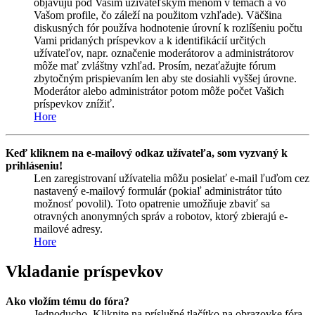
objavujú pod Vašim užívateľským menom v témach a vo
Vašom profile, čo záleží na použitom vzhľade). Väčšina
diskusných fór používa hodnotenie úrovní k rozlíšeniu počtu
Vami pridaných príspevkov a k identifikácií určitých
užívateľov, napr. označenie moderátorov a administrátorov
môže mať zvláštny vzhľad. Prosím, nezaťažujte fórum
zbytočným prispievaním len aby ste dosiahli vyššej úrovne.
Moderátor alebo administrátor potom môže počet Vašich
príspevkov znížiť.
Hore
Keď kliknem na e-mailový odkaz užívateľa, som vyzvaný k
prihláseniu!
Len zaregistrovaní užívatelia môžu posielať e-mail ľuďom cez
nastavený e-mailový formulár (pokiaľ administrátor túto
možnosť povolil). Toto opatrenie umožňuje zbaviť sa
otravných anonymných správ a robotov, ktorý zbierajú e-
mailové adresy.
Hore
Vkladanie príspevkov
Ako vložím tému do fóra?
Jednoducho. Kliknite na príslušné tlačítko na obrazovke fóra