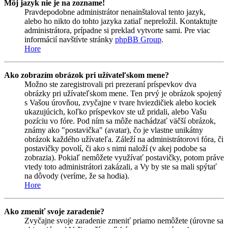
Môj jazyk nie je na zozname!
Pravdepodobne administrátor nenainštaloval tento jazyk,
alebo ho nikto do tohto jazyka zatiaľ nepreložil. Kontaktujte
administrátora, prípadne si preklad vytvorte sami. Pre viac
informácií navštívte stránky
phpBB Group
.
Hore
Ako zobrazím obrázok pri užívateľskom mene?
Možno ste zaregistrovali pri prezeraní príspevkov dva
obrázky pri užívateľskom mene. Ten prvý je obrázok spojený
s Vašou úrovňou, zvyčajne v tvare hviezdičiek alebo kociek
ukazujúcich, koľko príspevkov ste už pridali, alebo Vašu
pozíciu vo fóre. Pod ním sa môže nachádzať väčší obrázok,
známy ako "postavička" (avatar), čo je vlastne unikátny
obrázok každého užívateľa. Záleží na administrátorovi fóra, či
postavičky povolí, či ako s nimi naloží (v akej podobe sa
zobrazia). Pokiaľ nemôžete využívať postavičky, potom práve
vtedy toto administrátori zakázali, a Vy by ste sa mali spýtať
na dôvody (veríme, že sa hodia).
Hore
Ako zmeniť svoje zaradenie?
Zvyčajne svoje zaradenie zmeniť priamo nemôžete (úrovne sa