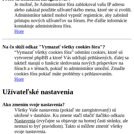
Je možné, že Administrátor fóra zablokoval vašu IP adresu
alebo zakázal použitie užívateľského mena, ktoré ste si zvolili.
Administrátor taktiež mohol vypnúť registrácie, aby zabránil
prístupu nových užívateľov na fórum. Pre ďalšie informácie
kontaktuje administrátora fóra.
Hore
Na čo slúži odkaz "Vymazať všetky cookies fóra"?
“Vymazať všetky cookies fóra” odstráni cookies, ktoré sú
vytvorené phpBB a ktoré Vás udržujú prihlásených, ďalej sa
taktiež starajú o funkcie sledovania nových príspevkov na
fórach a v témach, pokiaľ to administrátor umožní. Zmažte
cookies fóra pokiaľ máte problémy s prihlasovaním.
Hore
Užívateľské nastavenia
Ako zmením svoje nastavenia?
Všetky Vaše nastavenia (pokiaľ ste zaregistrovaný) sú
uložené v databáze. Ku zmene stačí stlačiť tlačítko odkazu
Nastavenia
(zvyčajne sa objavuje na hornej časti stránky, ale
nemusí to byť pravidlom). Takto si môžete zmeniť všetky
svoje nastavenia.