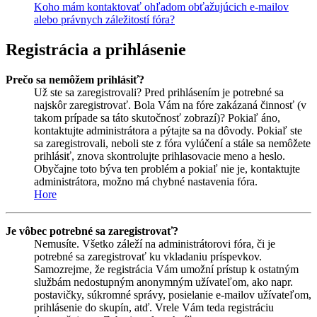
Koho mám kontaktovať ohľadom obťažujúcich e-mailov
alebo právnych záležitostí fóra?
Registrácia a prihlásenie
Prečo sa nemôžem prihlásiť?
Už ste sa zaregistrovali? Pred prihlásením je potrebné sa
najskôr zaregistrovať. Bola Vám na fóre zakázaná činnosť (v
takom prípade sa táto skutočnosť zobrazí)? Pokiaľ áno,
kontaktujte administrátora a pýtajte sa na dôvody. Pokiaľ ste
sa zaregistrovali, neboli ste z fóra vylúčení a stále sa nemôžete
prihlásiť, znova skontrolujte prihlasovacie meno a heslo.
Obyčajne toto býva ten problém a pokiaľ nie je, kontaktujte
administrátora, možno má chybné nastavenia fóra.
Hore
Je vôbec potrebné sa zaregistrovať?
Nemusíte. Všetko záleží na administrátorovi fóra, či je
potrebné sa zaregistrovať ku vkladaniu príspevkov.
Samozrejme, že registrácia Vám umožní prístup k ostatným
službám nedostupným anonymným užívateľom, ako napr.
postavičky, súkromné správy, posielanie e-mailov užívateľom,
prihlásenie do skupín, atď. Vrele Vám teda registráciu