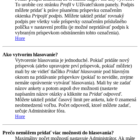
To urobíte cez stránku
Profil
v Užívateľskom panely. Podpis
môžete pridať k práve písanému príspevku označením
okienka
Pripojiť podpis
. Môžete taktiež pridať rovnaký
podpis pre všetky vaše príspevky označením príslušného
políčka v nastavení profilu (je možné nepridávať podpis k
vybraným príspevkom odstránením tohto označenia).
Hore
Ako vytvorím hlasovanie?
Vytvorenie hlasovania je jednoduché. Pokiaľ pridáte nový
príspevok (alebo upravujete prví príspevok, pokiaľ môžete)
mali by ste vidieť tlačítko
Pridať hlasovanie
pod hlavným
oknom na pridávanie príspevkov (pokiaľ to nevidíte, zrejme
nemáte oprávnenie vytvárať hlasovania). Mali by ste zadať
názov ankety a potom aspoň dve možnosti (nastavte
napísaním názov otázky a kliknite na
Pridať odpoveď
.
Môžete taktiež pridať časový limit pre anketu, kde 0 znamená
neobmedzenú voľbu. Počet odpovedí, ktoré môžete zadať,
určuje Administrátor fóra.
Hore
Prečo nemôžem pridať viac možností do hlasovania?
Maximálny počet možností nastavuje Administrátor. Ak máte