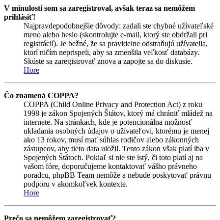
V minulosti som sa zaregistroval, avšak teraz sa nemôžem
prihlásiť!
Najpravdepodobnejšie dôvody: zadali ste chybné užívateľské
meno alebo heslo (skontrolujte e-mail, ktorý ste obdržali pri
registrácií). Je bežné, že sa pravidelne odstraňujú užívatelia,
ktorí ničím neprispeli, aby sa zmenšila veľkosť databázy.
Skúste sa zaregistrovať znova a zapojte sa do diskusie.
Hore
Čo znamená COPPA?
COPPA (Child Online Privacy and Protection Act) z roku
1998 je zákon Spojených Štátov, ktorý má chrániť mládež na
internete. Na stránkach, kde je potencionálna možnosť
ukladania osobných údajov o užívateľovi, ktorému je menej
ako 13 rokov, musí mať súhlas rodičov alebo zákonných
zástupcov, aby tieto data uložil. Tento zákon však platí iba v
Spojených Štátoch. Pokiaľ si nie ste istý, či toto platí aj na
vašom fóre, doporučujeme kontaktovať vášho právneho
poradcu, phpBB Team nemôže a nebude poskytovať právnu
podporu v akomkoľvek kontexte.
Hore
Prečo sa nemôžem zaregistrovať?