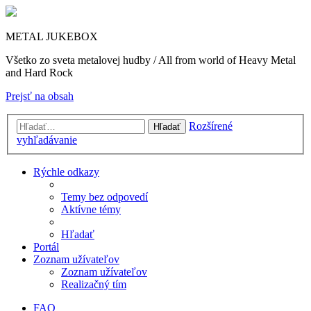
METAL JUKEBOX
Všetko zo sveta metalovej hudby / All from world of Heavy Metal
and Hard Rock
Prejsť na obsah
Rozšírené
Hľadať
vyhľadávanie
Rýchle odkazy
Temy bez odpovedí
Aktívne témy
Hľadať
Portál
Zoznam užívateľov
Zoznam užívateľov
Realizačný tím
FAQ