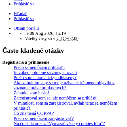
Prihlásiť sa
Hľadať
Prihlásiť sa
Obsah portálu
Je 09 Aug 2026, 15:19
Všetky časy sú v
UTC+02:00
Často kladené otázky
Registrácia a prihlásenie
Prečo sa nemôžem prihlásiť?
Je vôbec potrebné sa zaregistrovať?
Prečo som automaticky odhlásený?
Ako zabránim, aby sa moje užívateľské meno objavilo v
zozname práve prihlásených?
Zabudol som heslo!
Zaregistroval som sa, ale nemôžem sa prihlásiť!
V minulosti som sa zaregistroval, avšak teraz sa nemôžem
prihlásiť!
Čo znamená COPPA?
Prečo sa nemôžem zaregistrovať?
Na čo slúži odkaz "Vymazať všetky cookies fóra"?