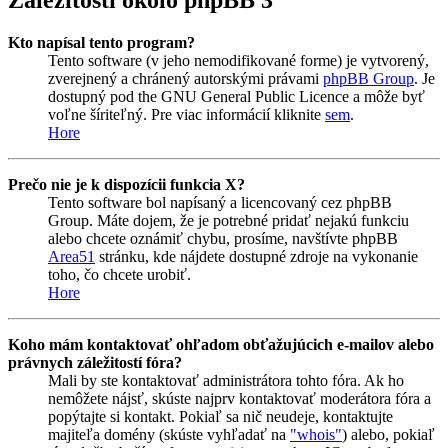
Záležitosti okolo phpBB 3
Kto napísal tento program?
Tento software (v jeho nemodifikované forme) je vytvorený,
zverejnený a chránený autorskými právami
phpBB Group
. Je
dostupný pod the GNU General Public Licence a môže byť
voľne šíriteľný. Pre viac informácií kliknite
sem
.
Hore
Prečo nie je k dispozícii funkcia X?
Tento software bol napísaný a licencovaný cez phpBB
Group. Máte dojem, že je potrebné pridať nejakú funkciu
alebo chcete oznámiť chybu, prosíme, navštívte phpBB
Area51
stránku, kde nájdete dostupné zdroje na vykonanie
toho, čo chcete urobiť.
Hore
Koho mám kontaktovať ohľadom obťažujúcich e-mailov alebo
právnych záležitostí fóra?
Mali by ste kontaktovať administrátora tohto fóra. Ak ho
nemôžete nájsť, skúste najprv kontaktovať moderátora fóra a
popýtajte si kontakt. Pokiaľ sa nič neudeje, kontaktujte
majiteľa domény (skúste vyhľadať na
"whois"
) alebo, pokiaľ