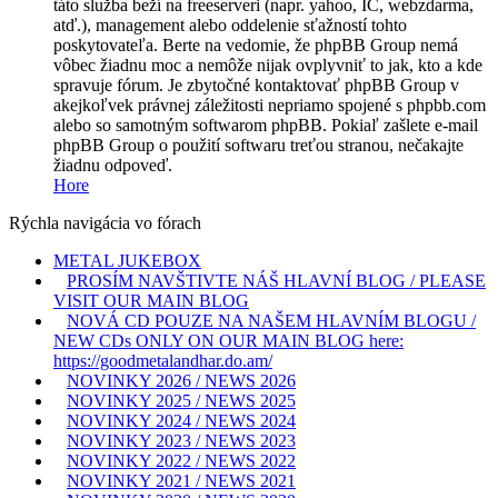
táto služba beží na freeserveri (napr. yahoo, IC, webzdarma,
atď.), management alebo oddelenie sťažností tohto
poskytovateľa. Berte na vedomie, že phpBB Group nemá
vôbec žiadnu moc a nemôže nijak ovplyvniť to jak, kto a kde
spravuje fórum. Je zbytočné kontaktovať phpBB Group v
akejkoľvek právnej záležitosti nepriamo spojené s phpbb.com
alebo so samotným softwarom phpBB. Pokiaľ zašlete e-mail
phpBB Group o použití softwaru treťou stranou, nečakajte
žiadnu odpoveď.
Hore
Rýchla navigácia vo fórach
METAL JUKEBOX
PROSÍM NAVŠTIVTE NÁŠ HLAVNÍ BLOG / PLEASE
VISIT OUR MAIN BLOG
NOVÁ CD POUZE NA NAŠEM HLAVNÍM BLOGU /
NEW CDs ONLY ON OUR MAIN BLOG here:
https://goodmetalandhar.do.am/
NOVINKY 2026 / NEWS 2026
NOVINKY 2025 / NEWS 2025
NOVINKY 2024 / NEWS 2024
NOVINKY 2023 / NEWS 2023
NOVINKY 2022 / NEWS 2022
NOVINKY 2021 / NEWS 2021