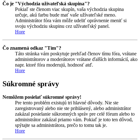
Čo je "Východzia užívateľská skupina"?
Pokiaľ ste členom viac skupín, vaša východzia skupina
určuje, akú farbu bude mať vaše užívateľské meno.
Administrátor fóra vám môže udeliť oprávnenie meniť si
svoju východziu skupinu cez užívateľský panel.
Hore
Čo znamená odkaz "Tím"?
Táto stránka vám poskytuje prehľad členov tímu fóra, vrátane
administrátorov a moderátorov vrátane ďalších informácií, ako
napr. ktoré fóra moderujú, hodnosť atď.
Hore
Súkromné správy
Nemôžem posielať súkromné správy!
Pre tento problém existujú tri hlavné dôvody. Nie ste
zaregistrovaný alebo nie ste prihlásený, alebo administrátor
zakázal posielanie súkromných správ pre celé fórum alebo to
administrátor zakázal priamo vám. Pokiaľ je toto ten dôvod,
spýtajte sa administrátora, prečo to tomu tak je.
Hore